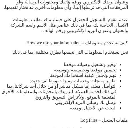
وعنوان بريدك الإلكتروني ورقم هاتفك ومحتويات الرسالة و/أو
المرفقات التي قد ترسلها إلينا، وأي معلومات أخرى قد تختار تقديمها.
عندما تقوم بالتسجيل للحصول على حساب، قد نطلب معلومات
الاتصال الخاصة بك، بما في ذلك عناصر مثل الاسم واسم الشركة
والعنوان وعنوان البريد الإلكتروني ورقم الهاتف.
كيف نستخدم معلوماتك – How we use your information
نحن نستخدم المعلومات التي نجمعها بطرق مختلفة، بما في ذلك:
توفير وتشغيل وصيانة موقعنا
تحسين موقعنا وتخصيصه وتوسيعه
فهم وتحليل كيفية استخدامك لموقعنا
تطوير منتجات وخدمات وميزات ووظائف جديدة
التواصل معك، إما بشكل مباشر أو من خلال أحد شركائنا، بما
في ذلك لخدمة العملاء، لتزويدك بالتحديثات والمعلومات الأخرى
المتعلقة بالموقع، ولأغراض التسويق والترويج
نرسل لك رسائل البريد الإلكتروني
البحث عن الاحتيال ومنعه
ملفات السجل – Log Files