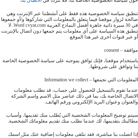
حول سياسة الخصوصية الخاصة بنا، فلا تتردد في
الاتصال بنا
.
تنطبق سياسة الخصوصية هذه فقط على أنشطتنا عبر الإنترنت وهي
صالحة لزوار موقعنا فيما يتعلق بالمعلومات التي شاركوها و/أو جمعوها
في 30 سيرة ذاتية جاهزة أفضل النماذج العربية Word cvyat.com. لا
تنطبق هذه السياسة على أي معلومات يتم جمعها دون اتصال بالإنترنت
أو عبر قنوات أخرى غير هذا الموقع.
موافقة – consent
باستخدام موقعنا، فإنك توافق بموجبه على سياسة الخصوصية الخاصة
بنا وتوافق على شروطها.
المعلومات التي نجمعها – Information we collect
عندما تقوم بالتسجيل للحصول على حساب، قد نطلب معلومات
الاتصال الخاصة بك، بما في ذلك عناصر مثل الاسم واسم الشركة
والعنوان وعنوان البريد الإلكتروني ورقم الهاتف.
سيتم توضيح المعلومات الشخصية التي يُطلب منك تقديمها، وأسباب
مطالبتك بتقديمها، لك عندما نطلب منك تقديم معلوماتك الشخصية.
إذا اتصلت بنا مباشرة، فقد نتلقى معلومات إضافية عنك مثل اسمك