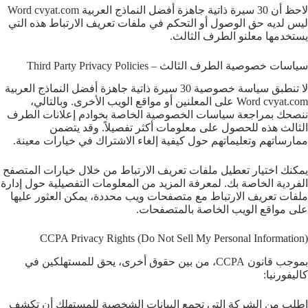
لاحظ أن 30 سيرة ذاتية جاهزة أفضل النماذج العربية Word cvyat.com
ليس لديه حق الوصول أو التحكم في ملفات تعريف الارتباط هذه التي
يستخدمها معلنو الطرف الثالث.
سياسات خصوصية الطرف الثالث – Third Party Privacy Policies
لا تنطبق سياسة خصوصية 30 سيرة ذاتية جاهزة أفضل النماذج العربية
Word cvyat.com على المعلنين أو مواقع الويب الأخرى. وبالتالي،
ننصحك بمراجعة سياسات الخصوصية الخاصة بخوادم إعلانات الطرف
الثالث هذه للحصول على معلومات أكثر تفصيلاً. وقد يتضمن
ممارساتهم وتعليماتهم حول كيفية إلغاء الاشتراك في خيارات معينة.
يمكنك اختيار تعطيل ملفات تعريف الارتباط من خلال خيارات المتصفح
الفردية الخاصة بك. لمعرفة المزيد من المعلومات التفصيلية حول إدارة
ملفات تعريف الارتباط مع متصفحات ويب محددة، يمكن العثور عليها
على مواقع الويب الخاصة بالمتصفحات.
CCPA Privacy Rights (Do Not Sell My Personal Information)
بموجب قانون CCPA، من بين حقوق أخرى، يحق للمستهلكين في
كاليفورنيا:
اطلب من الشركة التي تجمع البيانات الشخصية للمستهلك أن تكشف