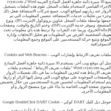
يتبع 30 سيرة ذاتية جاهزة أفضل النماذج العربية Word لـ cvyat.com
الإجراء القياسي لاستخدام ملفات السجل. تقوم هذه الملفات بتسجيل
الزوار عند زيارتهم لمواقع الويب. جميع شركات الاستضافة تفعل ذلك
وجزء من تحليلات خدمات الاستضافة. تتضمن المعلومات التي تم
جمعها بواسطة ملفات السجل عناوين بروتوكول الإنترنت (IP)، ونوع
المتصفح، وموفر خدمة الإنترنت (ISP)، وختم التاريخ والوقت، وصفحات
الإحالة/الخروج، وربما عدد النقرات. ولا ترتبط هذه بأي معلومات تحدد
هويتك الشخصية. الغرض من المعلومات هو تحليل الاتجاهات وإدارة
الموقع وتتبع حركة المستخدمين على الموقع وجمع المعلومات
الديموغرافية.
ملفات تعريف الارتباط وإشارات الويب – Cookies and Web Beacons
مثل أي موقع ويب آخر، يستخدم 30 سيرة ذاتية جاهزة أفضل النماذج
العربية Word cvyat.com “ملفات تعريف الارتباط”. تُستخدم ملفات
تعريف الارتباط هذه لتخزين المعلومات بما في ذلك تفضيلات الزوار
والصفحات الموجودة على موقع الويب التي وصل إليها الزائر أو زارها.
يتم استخدام المعلومات لتحسين تجربة المستخدمين من خلال تخصيص
محتوى صفحة الويب الخاصة بنا بناءً على نوع متصفح الزوار و/أو
المعلومات الأخرى.
جوجل دبل كليك DART كوكي – Google DoubleClick DART Cookie
تعد Google أحد البائعين الخارجيين على موقعنا. كما أنها تستخدم