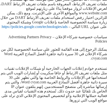
ملفات تعريف الارتباط، المعروفة باسم ملفات تعريف الارتباط DART،
لعرض الإعلانات لزوار موقعنا بناءً على زيارتهم لموقع
www.website.com والمواقع الأخرى على الإنترنت. ومع ذلك، يمكن
للزائرين اختيار رفض استخدام ملفات تعريف الارتباط DART من خلال
زيارة سياسة الخصوصية الخاصة بإعلانات Google وشبكة المحتوى
على عنوان URL التالي –
https://policies.google.com/technologies/ads
سياسات خصوصية شركاء الإعلان – Advertising Partners Privacy
Policies
يمكنك الرجوع إلى هذه القائمة للعثور على سياسة الخصوصية لكل من
شركاء الإعلان في 30 سيرة ذاتية جاهزة أفضل النماذج العربية Word
cvyat.com.
تستخدم خوادم إعلانات الجهات الخارجية أو شبكات الإعلانات تقنيات
مثل ملفات تعريف الارتباط أو جافا سكريبت أو إشارات الويب التي يتم
استخدامها في الإعلانات والروابط الخاصة بها والتي تظهر على 30
سيرة ذاتية جاهزة أفضل النماذج العربية Word cvyat.com، والتي يتم
إرسالها مباشرة إلى متصفح المستخدمين. إنهم يتلقون عنوان IP
الخاص بك تلقائيًا عند حدوث ذلك. تُستخدم هذه التقنيات لقياس مدى
فعالية حملاتها الإعلانية و/أو لتخصيص المحتوى الإعلاني الذي تراه على
مواقع الويب التي تزورها.