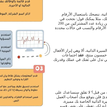
تية، ننصحك باستعمال الأرقام
ملك، مثلا يمكنك قول: نجحت في
كسب 30 قضية، نجحت في جلب 200 مبيعة في الشهر، تمكنت من زيادة عدد المشتركين من 200
 الأرقام والنسب في حالات محددة
يرة الذاتية، ألا وهي إبراز الأفعال
مسون منتج،
عقد
اجتماعات
تي تدل على ثقتك في عملك وقدرتك
ة من قبل؟ لا تقلق سنساعدك على
تدئ فلن يتوقع منك أصحاب العمل
رة الذاتية الخاصة بك مميزة،
بداية لكي تغطي على نقص قسم