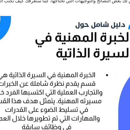
ص professional experience on the CV، وسنعرض لك بعض النصائح والتوجيهات التي تحتاجها، كما سنعرفك 