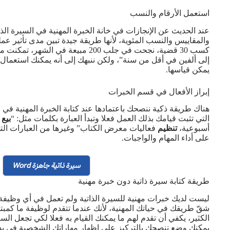
استعمل الأرقام والنسب
عند الحديث عن الإنجازات في خانة الخبرة المهنية في السيرة الذا
والمقاييس والنسب المئوية، لأنها طريقة جيدة تبين مدى تأثير ع
إلى ألفين في أقل من سنة”، ولكن ننبهك إلى أنه يمكنك استعمال
يمكن قياسها.
إبراز الأفعال في قسم الخبرات
هناك طريقة ذكية ننصحك باعتمادها عند كتابة الخبرة المهنية في الس
التي تثبت قيامك بذلك العمل فعلا وتبدأ العبارة بكلمات مثل: “
بيع
خ
أسبوعية،
تنظيم
فعاليات معرض الكتاب” وغيرها من العبارات ال
على أداء المهام والواجبات.
سيرة ذاتية جاهزة Word
طريقة كتابة سيرة ذاتية دون خبرة مهنية
ليست لديك خبرات مهنية للسيرة الذاتية ولم تعمل في أي وظيف
شقّ طريقك في حياتك المهنية، لأنك عندما تتقدم لوظيفة ما كمب
الكثير، يكفي أن تقدم لهم ما يمكنك القيام به فعلا لكي تجعل السي
يمكنك وضع ننصحك بالتركيز على إظهار مهاراتك الشخصية في 